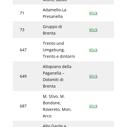
Adamello-La
71
klick
Presanella
Gruppo di
73
klick
Brenta
Trento und
647
Umgebung,
klick
Trento e dintorni
Altopiano della
Paganella –
649
klick
Dolomiti di
Brenta
M. Stivo, M.
Bondone,
687
klick
Rovereto, Mori,
Arco
Alto Garda e