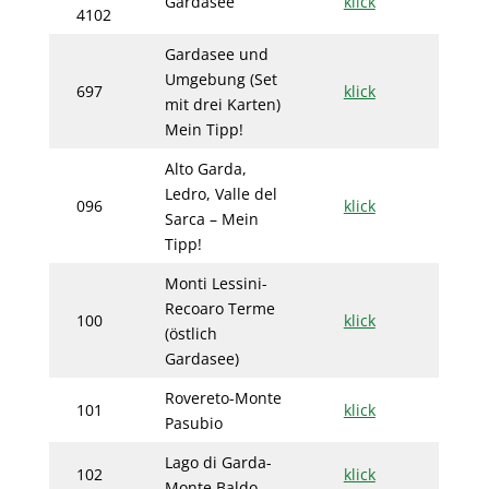
Gardasee
klick
4102
Gardasee und
Umgebung (Set
697
klick
mit drei Karten)
Mein Tipp!
Alto Garda,
Ledro, Valle del
096
klick
Sarca – Mein
Tipp!
Monti Lessini-
Recoaro Terme
100
klick
(östlich
Gardasee)
Rovereto-Monte
101
klick
Pasubio
Lago di Garda-
102
klick
Monte Baldo