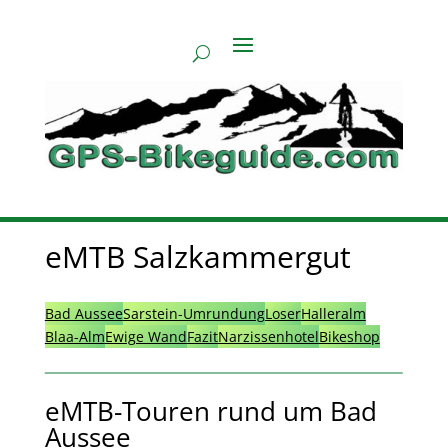
eMTB Salzkammergut
Bad Aussee
Sarstein-Umrundung
Loser
Halleralm
Blaa-Alm
Ewige Wand
Fazit
Narzissenhotel
Bikeshop
eMTB-Touren rund um Bad
Aussee