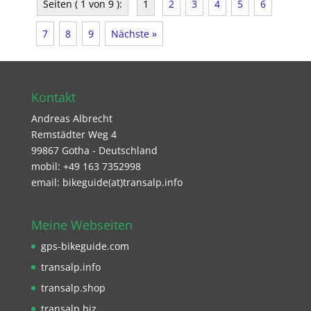
Seiten ( 1 von 9 ):
1
2
3
4
5
6
7
8
9
Nächste »
Kontakt
Andreas Albrecht
Remstädter Weg 4
99867 Gotha - Deutschland
mobil: +49 163 7352998
email: bikeguide(at)transalp.info
Meine Webseiten
gps-bikeguide.com
transalp.info
transalp.shop
transalp.biz