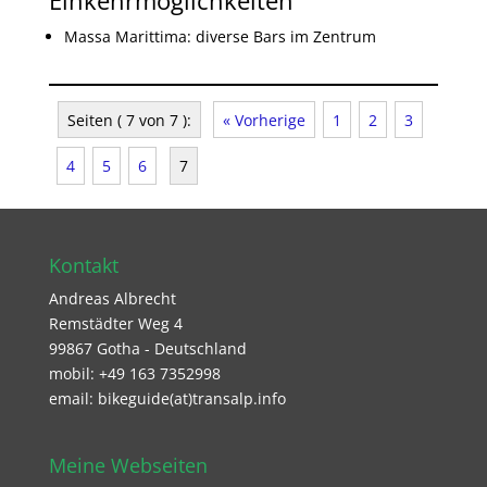
Massa Marittima: diverse Bars im Zentrum
Seiten ( 7 von 7 ):
« Vorherige
1
2
3
4
5
6
7
Kontakt
Andreas Albrecht
Remstädter Weg 4
99867 Gotha - Deutschland
mobil: +49 163 7352998
email: bikeguide(at)transalp.info
Meine Webseiten