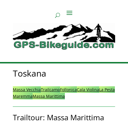
Toskana
Massa Vecchia
Trailcamp
Follonica
Cala Violina
La Pesta
Maremma
Massa Marittima
Trailtour: Massa Marittima