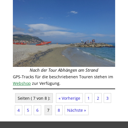
Nach der Tour Abhängen am Strand
GPS-Tracks für die beschriebenen Touren stehen im
Webshop
zur Verfügung.
Seiten ( 7 von 8 ):
« Vorherige
1
2
3
4
5
6
7
8
Nächste »