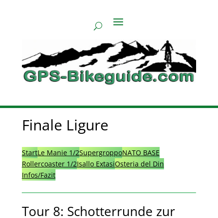
Finale Ligure
Start
Le Manie 1/2
Supergroppo
NATO BASE
Rollercoaster 1/2
Isallo Extasi
Osteria del Din
Infos/Fazit
Tour 8: Schotterrunde zur