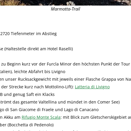
Marmotta-Trail
 2720 Tiefenmeter im Abstieg
 (Haltestelle direkt am Hotel Raselli)
h zu Beginn kurz vor der Furcla Minor den höchsten Punkt der Tou
talien), leichte Abfahrt bis Livigno
haben unser Rucksackgewicht mit jeweils einer Flasche Grappa von N
n der Strecke kurz nach Mottolino-Lift):
Latteria di Livigno
TB und genug Saft ein Klacks
hströmt das gesamte Valtellina und mündet in den Comer See)
go di San Giacome di Fraele und Lago di Canacano
den Akku am
Rifugio Monte Scala
: mit Blick zum Gletscherskigebiet 
ber (Bocchetta di Pedenolo)