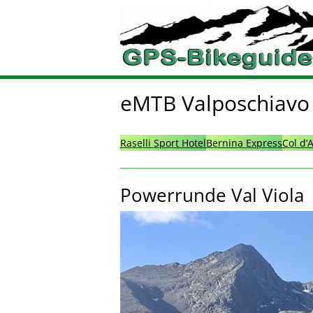
eMTB Valposchiavo
Raselli Sport Hotel
Bernina Express
Col d’
Powerrunde Val Viola