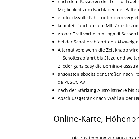
nach dem Passieren der Torri di Frael
Möglichkeit zum Nachladen der Batteri
eindrucksvolle Fahrt unter dem verglet
komplett fahrbare alte Militärpiste zu
grober Trail vorbei am Lago di Sasseo 
bei der Schotterabfahrt den Abzweig n
Alternativen: wenn die Zeit knapp wird
1. Schotterabfahrt bis Sfazu und weite
2. oder ganz easy die Bernina-Passstr
ansonsten abseits der Straßen nach P
da PUSC’CIAV
nach der Stärkung Ausrollstrecke bis z
Abschlussgetränk nach Wahl an der Bar
Online-Karte, Höhenpr
Die Zustimmung zur Nutzung de