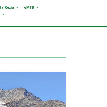
ta Rezia
eMTB
p