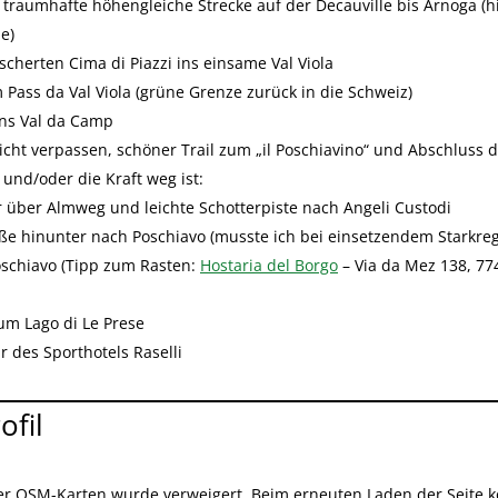
e traumhafte höhengleiche Strecke auf der Decauville bis Arnoga (
e)
scherten Cima di Piazzi ins einsame Val Viola
m Pass da Val Viola (grüne Grenze zurück in die Schweiz)
ins Val da Camp
icht verpassen, schöner Trail zum „il Poschiavino“ und Abschluss 
 und/oder die Kraft weg ist:
r über Almweg und leichte Schotterpiste nach Angeli Custodi
aße hinunter nach Poschiavo (musste ich bei einsetzendem Starkre
oschiavo (Tipp zum Rasten:
Hostaria del Borgo
–
Via da Mez 138, 77
um Lago di Le Prese
 des Sporthotels Raselli
ofil
r OSM-Karten wurde verweigert. Beim erneuten Laden der Seite k