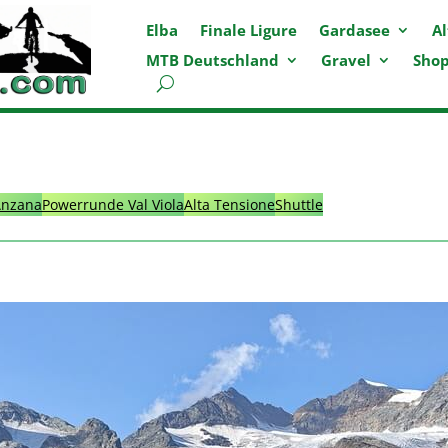
Elba
Finale Ligure
Gardasee
Al
MTB Deutschland
Gravel
Sho
Anzana
Powerrunde Val Viola
Alta Tensione
Shuttle